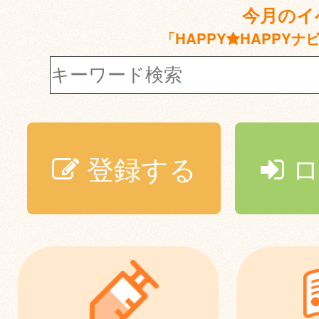
今月のイ
「HAPPY
HAPPYナ
登録する
ロ