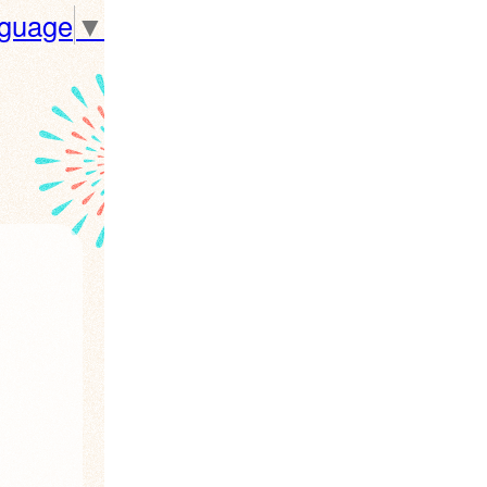
nguage
▼