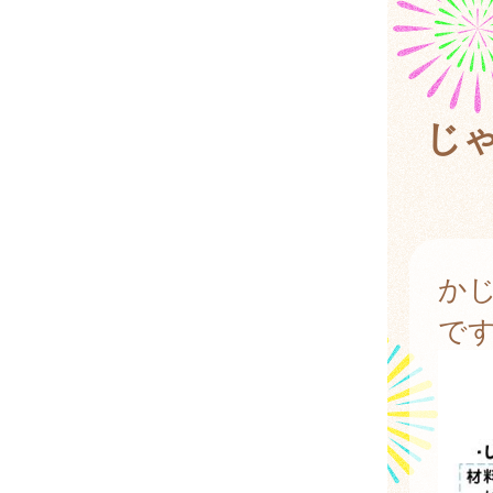
じ
か
で