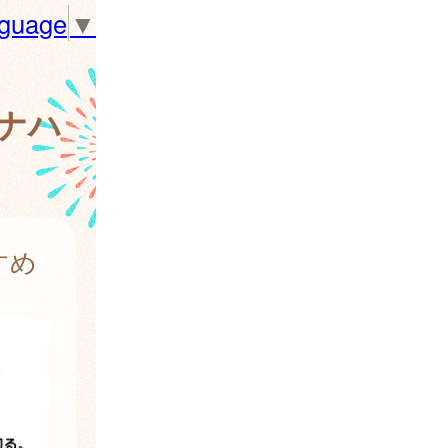
nguage
▼
ナハ
すめ