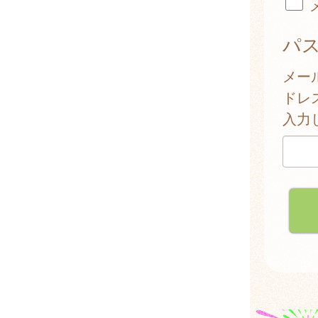
パ
メー
ドレ
入力