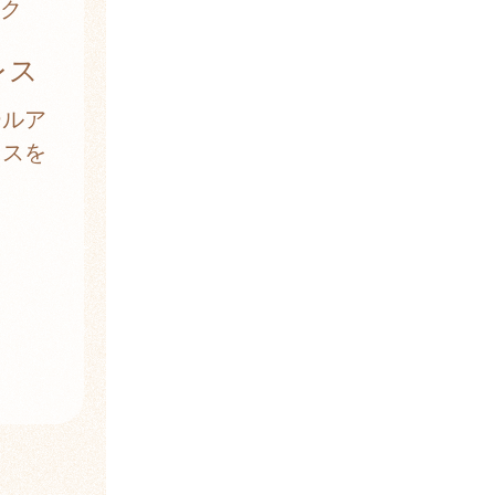
ク
レス
ールア
レスを