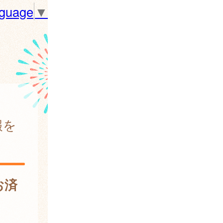
nguage
▼
報を
お済