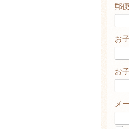
郵
お
お子
メ