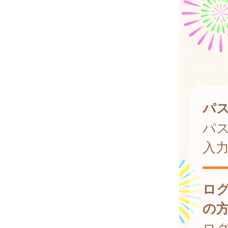
パ
パ
入
ロ
の
ログ