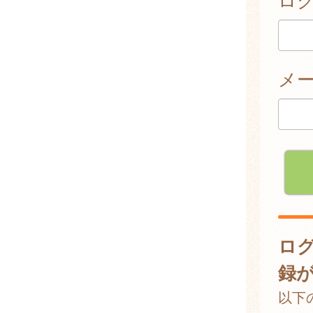
メ
ロ
録
以下