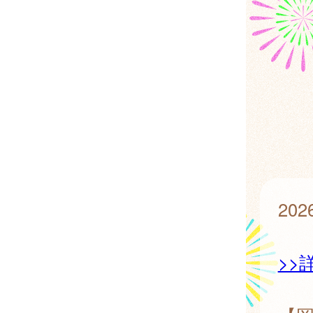
20
>>