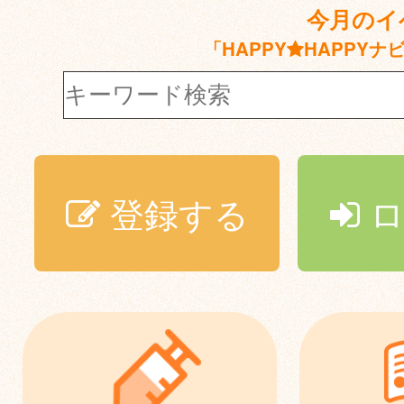
今月のイ
「HAPPY
HAPPYナ
登録する
ロ