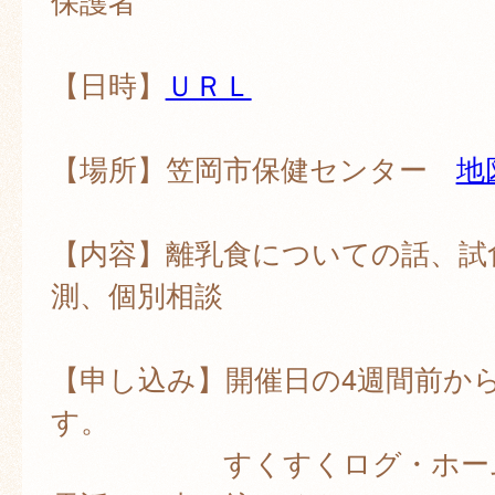
保護者
【日時】
ＵＲＬ
【場所】笠岡市保健センター
地
【内容】離乳食についての話、試
測、個別相談
【申し込み】開催日の4週間前か
す。
すくすくログ・ホーム