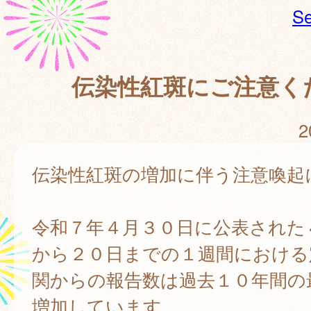
Se
伝染性紅斑にご注意く
2
伝染性紅斑の増加に伴う注意喚起
令和７年４月３０日に公表された
から２０日までの１週間における
関からの報告数は過去１０年間の
増加しています。