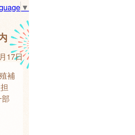
nguage
▼
内
4月17日
殖補
負担
一部