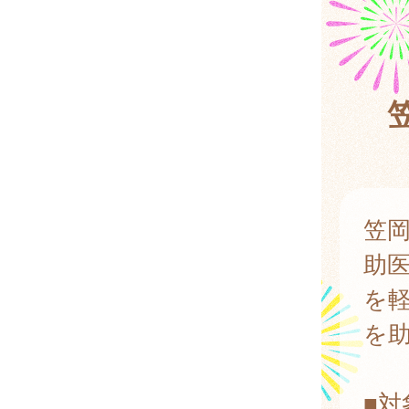
笠
助
を
を
■