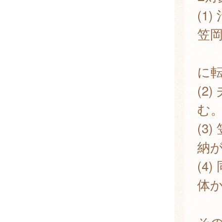
(1
笠
（
に
(2
む
(3
納
(4
体