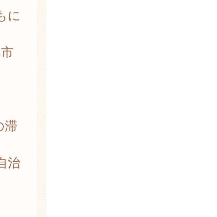
もに
市
の滞
自治