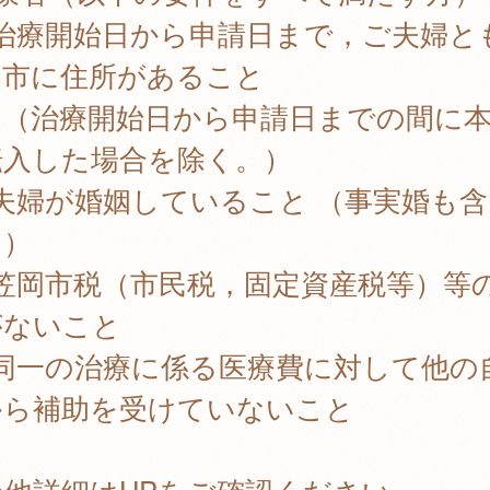
) 治療開始日から申請日まで，ご夫婦と
岡市に住所があること
治療開始日から申請日までの間に本
転入した場合を除く。）
) 夫婦が婚姻していること （事実婚も含
。）
) 笠岡市税（市民税，固定資産税等）等
がないこと
) 同一の治療に係る医療費に対して他の
から補助を受けていないこと