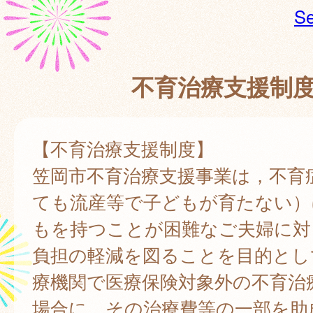
Se
不育治療支援制
【不育治療支援制度】
笠岡市不育治療支援事業は，不育
ても流産等で子どもが育たない）
もを持つことが困難なご夫婦に対
負担の軽減を図ることを目的とし
療機関で医療保険対象外の不育治
場合に，その治療費等の一部を助