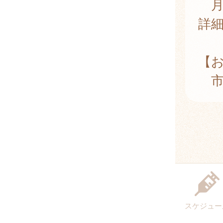
月
詳
【
市民
スケジュー