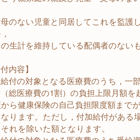
父母のない児童と同居してこれを監護
つ，
の生計を維持している配偶者のない
給付内容】
険給付の対象となる医療費のうち，一
金（総医療費の1割）の負担上限月額を
額から健康保険の自己負担限度額まで
となります。ただし，付加給付がある
，それを除いた額となります。