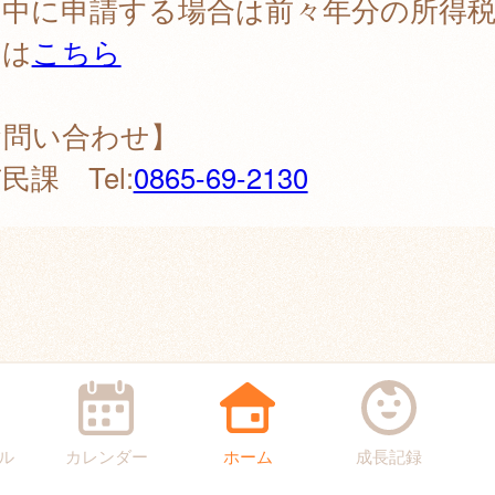
中に申請する場合は前々年分の所得税
細は
こちら
お問い合わせ】
課 Tel:
0865-69-2130
ル
カレンダー
ホーム
成長記録