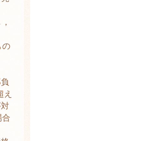
し，
もの
部負
超え
が対
場合