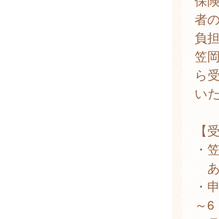
保
者
負
笠
ら
い
【
・
あ
・
～6