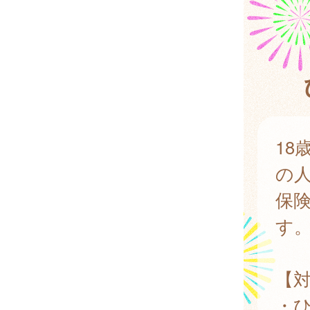
1
の
保
す
【
・