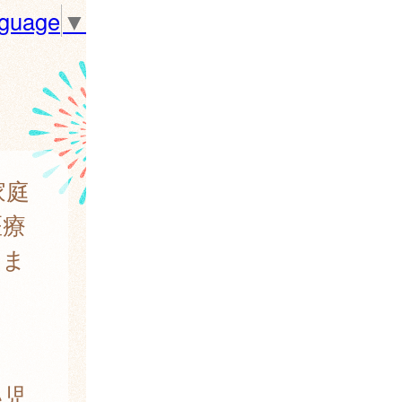
nguage
▼
成
家庭
医療
しま
い児