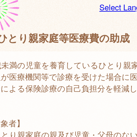
Select La
ひとり親家庭等医療費の助
8歳未満の児童を養育しているひとり親
人が医療機関等で診療を受けた場合に
険による保険診療の自己負担分を軽減
。
対象者】
ひとり親家庭の親及び児童・父母のな