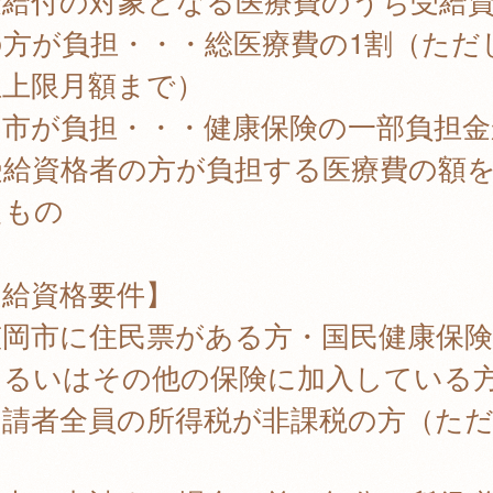
険給付の対象となる医療費のうち受給
の方が負担・・・総医療費の1割（ただ
担上限月額まで）
岡市が負担・・・健康保険の一部負担金
受給資格者の方が負担する医療費の額
たもの
受給資格要件】
笠岡市に住民票がある方・国民健康保険
るいはその他の保険に加入している
申請者全員の所得税が非課税の方（ただ