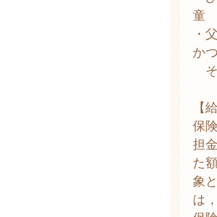
童
・
か
そ
【
保
担
た
象
は