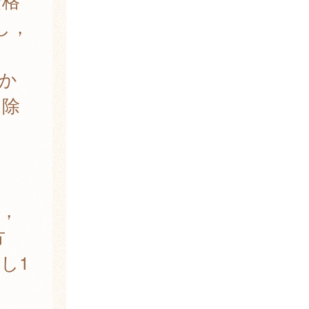
資格
し，
か
を除
，
方
し1