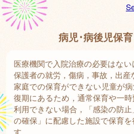
Se
病児･病後児保育
医療機関で入院治療の必要はない
保護者の就労，傷病，事故，出産
家庭での保育ができない児童が病
復期にあるため，通常保育や一時
利用できない場合，「感染の防止
の確保」に配慮した施設で保育を
す。