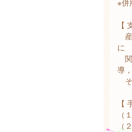
※併
【 
産
に
関
導
そ
【 
（
（