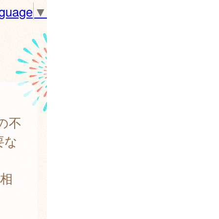
nguage
▼
の不
要な
相