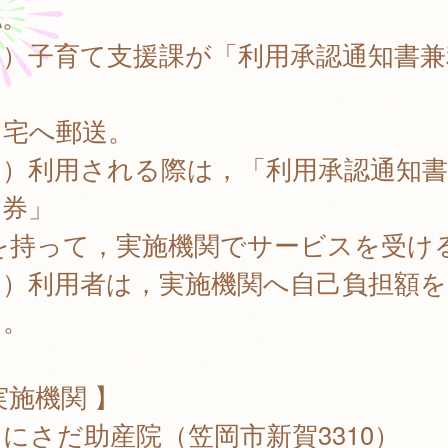
認。
３）子育て支援課が「利用承認通知書兼
」
自宅へ郵送。
４）利用される際は，「利用承認通知書
用券」
持って，実施機関でサービスを受け
５）利用者は，実施機関へ自己負担額を
う。
実施機関 】
にさだ助産院（笠岡市新賀3310）