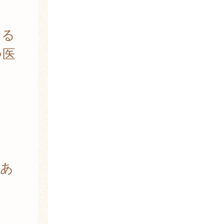
する
つ医
こ
あ