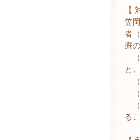
【 
笠
者
療
（
と
（
（
（
る