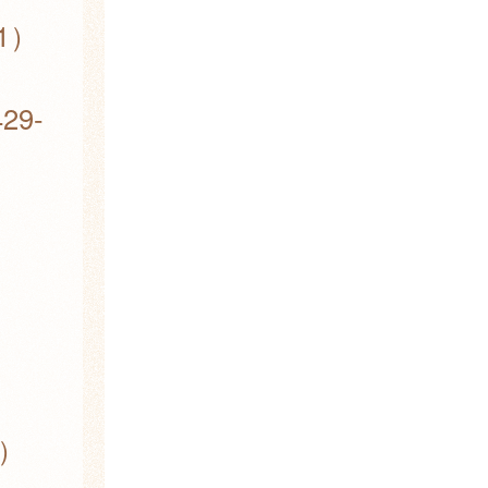
）
9-
）
）