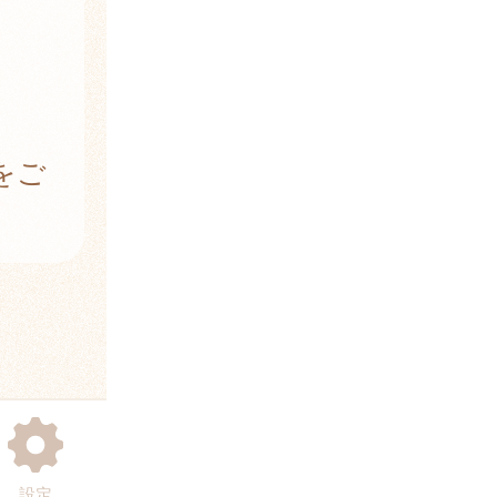
。
]をご
設定