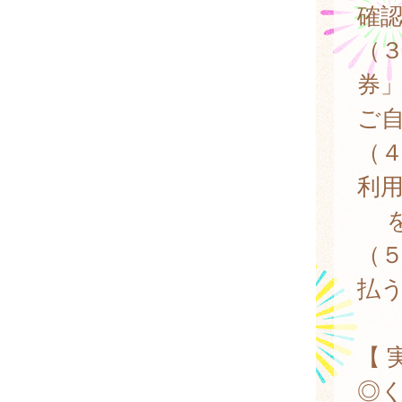
確
（
券
ご
（
利
を
（
払
【 
◎く