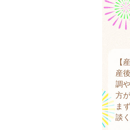
【
産後
調
方
まず
談