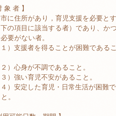
対 象 者 】
岡市に住所があり，育児支援を必要と
（下の項目に該当する者）であり、か
の必要がない者。
１）支援者を得ることが困難である
。
２）心身が不調であること。
３）強い育児不安があること。
４）安定した育児・日常生活が困難で
こと。