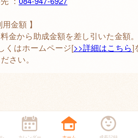
先 ：
084-947-6927
利用金額 】
用料金から助成金額を差し引いた金額
しくはホームページ[
>>詳細はこちら
ください。
ル
カレンダー
ホーム
成長記録