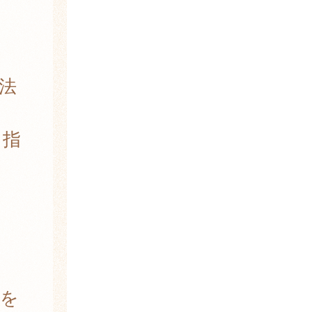
法
る指
況を