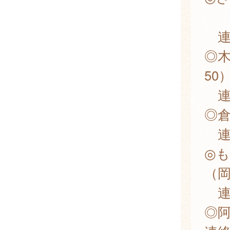
（
連
◎木
50
連
◎倉
連
◎
（岡
連
◎阿