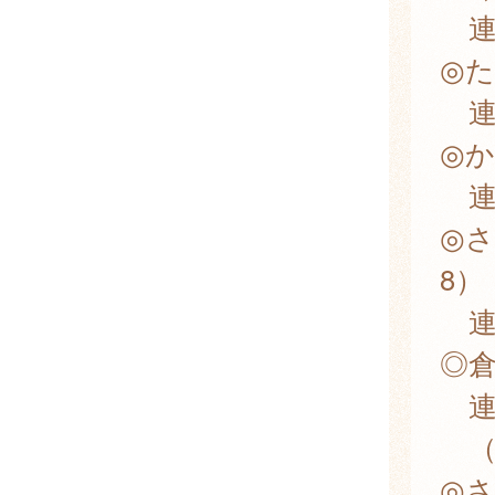
連
◎た
連
◎か
連
◎さ
8）
連
◎倉
連
（
◎