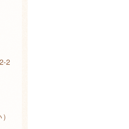
-2
い）