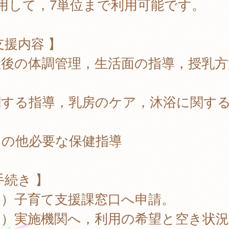
用して，7単位まで利用可能です。
支援内容 】
後の体調管理，生活面の指導，授乳方
する指導，乳房のケア，沐浴に関す
，
の他必要な保健指導
手続き 】
１）子育て支援課窓口へ申請。
２）実施機関へ，利用の希望と空き状