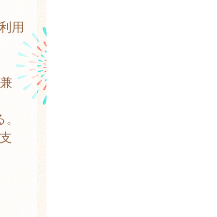
利用
兼
る。
支