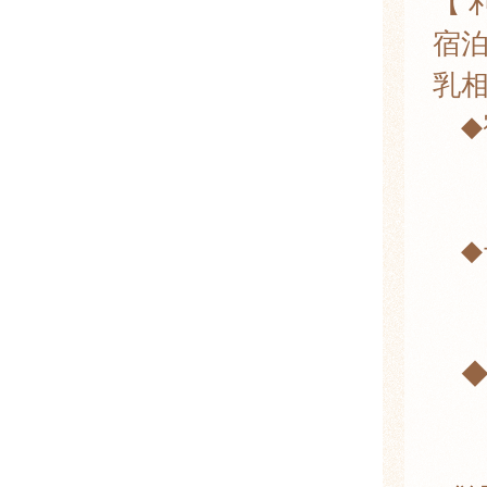
【 
宿
乳
◆
7
・
◆
7
・
◆
７
・