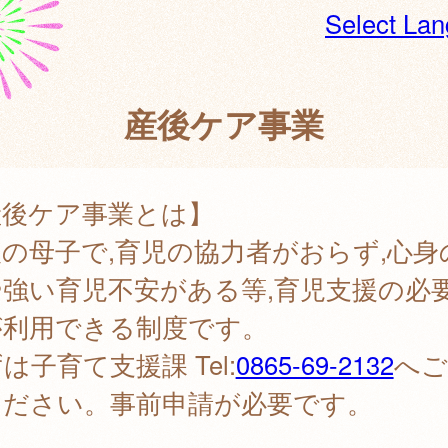
Select La
産後ケア事業
産後ケア事業とは】
の母子で,育児の協力者がおらず,心身
や強い育児不安がある等,育児支援の必
が利用できる制度です。
は子育て支援課 Tel:
0865-69-2132
へご
ください。事前申請が必要です。