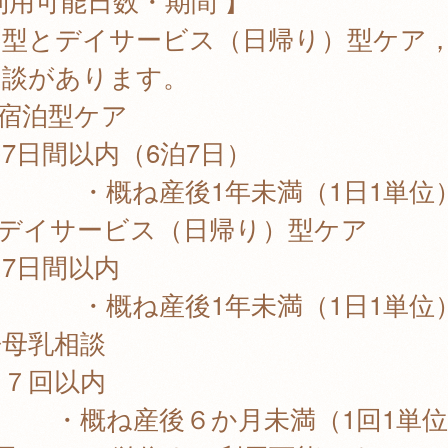
利用可能日数・期間 】
泊型とデイサービス（日帰り）型ケア
相談があります。
宿泊型ケア
日間以内（6泊7日）
概ね産後1年未満（1日1単位
デイサービス（日帰り）型ケア
日間以内
概ね産後1年未満（1日1単位
母乳相談
回以内
概ね産後６か月未満（1回1単位