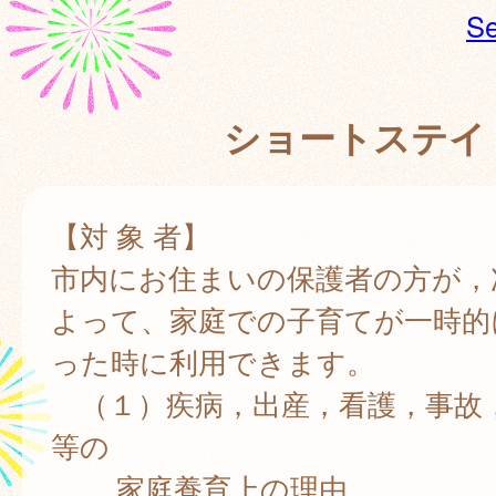
Se
ショートステイ
【対 象 者】
市内にお住まいの保護者の方が，
よって、家庭での子育てが一時的
った時に利用できます。
（１）疾病，出産，看護，事故
等の
家庭養育上の理由