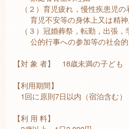
（２）育児疲れ，慢性疾患児の
育児不安等の身体上又は精神
（３）冠婚葬祭，転勤，出張，
公的行事への参加等の社会的
【対 象 者】 18歳未満の子ども
【利用期間】
1回に原則7日以内（宿泊含む）
【利 用 料】