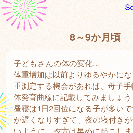
Se
8～9か月頃
子どもさんの体の変化…
体重増加は以前よりゆるやかにな
重測定する機会があれば、母子手
体発育曲線に記載してみましょう
昼寝は1日2回位になる子が多い
が遅くなりすぎて、夜の寝付きが
いように、夕方は早めに起こしま