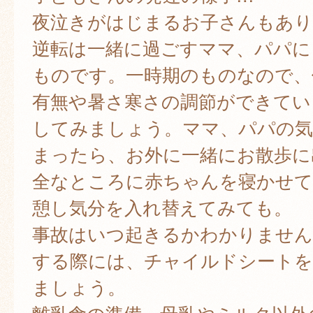
夜泣きがはじまるお子さんもあり
逆転は一緒に過ごすママ、パパに
ものです。一時期のものなので、
有無や暑さ寒さの調節ができてい
してみましょう。ママ、パパの気
まったら、お外に一緒にお散歩に
全なところに赤ちゃんを寝かせて
憩し気分を入れ替えてみても。
事故はいつ起きるかわかりません
する際には、チャイルドシートを
ましょう。