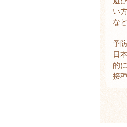
遊
い
な
予
日
的
接