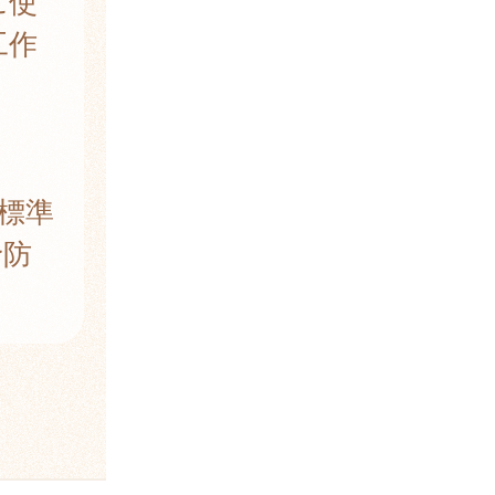
に使
工作
標準
予防