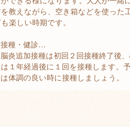
びができる様になります。大人が一緒
方を教えながら、空き箱などを使った
ども楽しい時期です。
防接種・健診…
本脳炎追加接種は初回２回接種終了後、
には１年経過後に１回を接種します。
種は体調の良い時に接種しましょう。