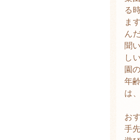
る
ま
ん
聞
し
園
年
は
お
手