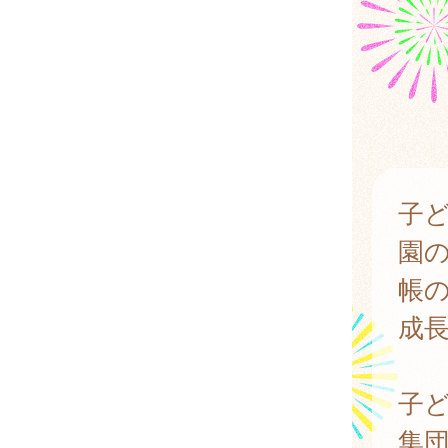
子
園
帳
成
子
集