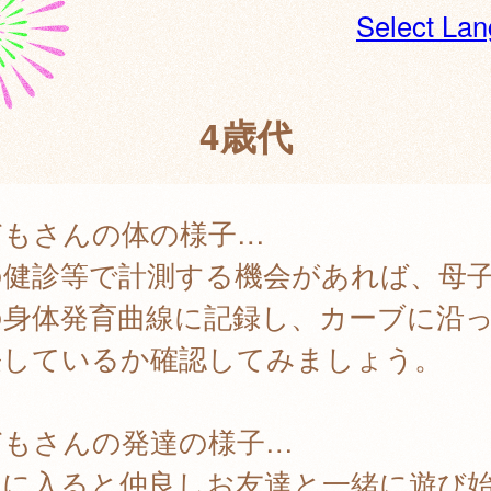
Select La
4歳代
どもさんの体の様子…
の健診等で計測する機会があれば、母
の身体発育曲線に記録し、カーブに沿
長しているか確認してみましょう。
どもさんの発達の様子…
団に入ると仲良しお友達と一緒に遊び