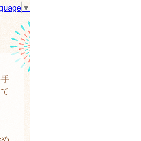
nguage
▼
子手
って
始め