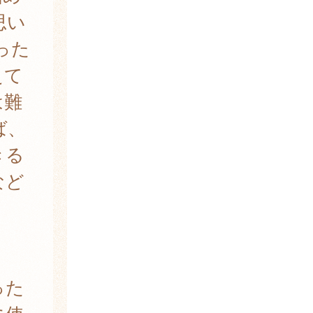
思い
った
えて
は難
ば、
きる
など
った