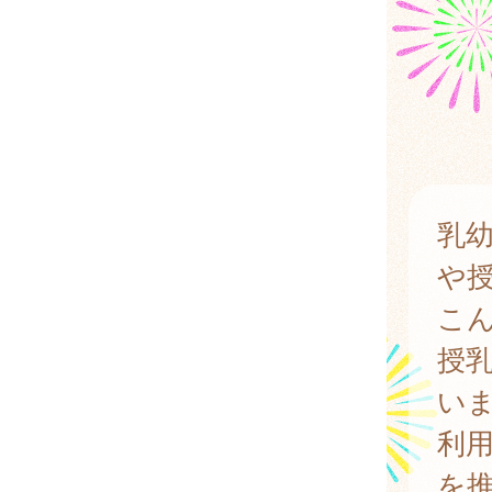
乳
や
こ
授
い
利
を