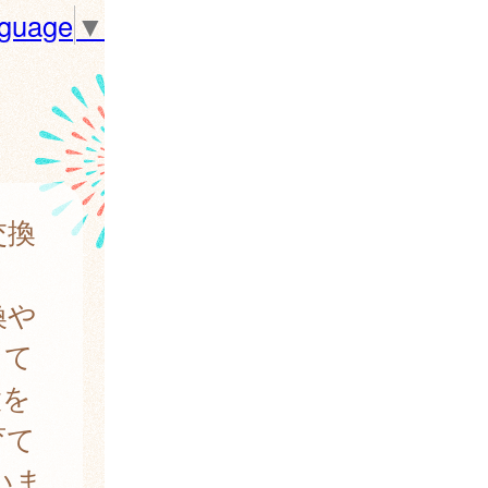
nguage
▼
交換
換や
して
設を
育て
いま